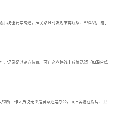
滤系统也要常疏通。居民路过时发现废弃瓶罐、塑料袋，随手
查，记录疑似巢穴位置。可在巡查路线上放置诱饵（如混合蜂
虫灭蟑所工作人员说无论是居家还是办公，照旧容易在厨房、卫