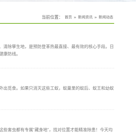
当前位置：
»
»
首页
新闻资讯
新闻动态
、清除孳生地，是预防登革热最直接、最有效的核心手段。日
健康防线。
责外出觅食。如果只消灭这些工蚁，蚁巢里的蚁后、蚁王和幼蚁
这些害虫都有专属“藏身地”，找对位置才能精准除患！今天均