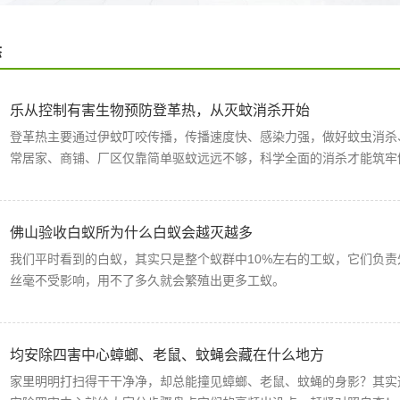
态
乐从控制有害生物预防登革热，从灭蚊消杀开始
登革热主要通过伊蚊叮咬传播，传播速度快、感染力强，做好蚊虫消杀
常居家、商铺、厂区仅靠简单驱蚊远远不够，科学全面的消杀才能筑牢
佛山验收白蚁所为什么白蚁会越灭越多
我们平时看到的白蚁，其实只是整个蚁群中10%左右的工蚁，它们负
丝毫不受影响，用不了多久就会繁殖出更多工蚁。
均安除四害中心蟑螂、老鼠、蚊蝇会藏在什么地方
家里明明打扫得干干净净，却总能撞见蟑螂、老鼠、蚊蝇的身影？其实