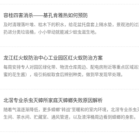
容桂四害消杀——基孔肯雅热如何预防
及时清理落叶堆、枯木下的积水，给花盆托盘套上隔水垫，景观池的过
扔进分类垃圾桶，小小举动就能减少蚊虫滋生地。
龙江红火蚁防治中心工业园区红火蚁防治方案
每周安排专人对园区绿化带、物流仓库周边、配电房附近等重点区域巡
蜜的花生酱），吸引蚂蚁取食后辨别种类，做到早发现早处理。
北滘专业杀虫灭蟑所家庭灭蟑螂失败原因解析
随着气温逐渐降低，更多蟑螂“转战”至暖和的室内环境，北滘专业杀
生间、茶水间、贮藏室、通风管道，以及渣滓桶周边看到蟑螂的身影。