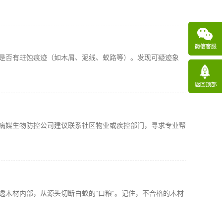
是否有蛀蚀痕迹（如木屑、泥线、蚁路等）。发现可疑迹象
病媒生物防控公司建议联系社区物业或疾控部门，寻求专业帮
透木材内部，从源头切断白蚁的“口粮”。记住，不合格的木材