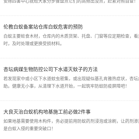
安除四害中心就给大家分步骤盘点它们的高频出没点，赶紧对照自查！
伦教白蚁备案站仓库白蚁危害的预防
白蚁主要蛀食木材，仓库内的木质货架、托盘、门窗等应定期检查，看
时，及时处理或更换受损材料。
杏坛病媒生物防控公司下水道灭蚊子的方法
若发现家中或小区下水道蚊虫密集，或出现疑似基孔肯雅热症状，杏坛
助。健康无小事，从清理下水道开始，一起筑牢防蚊防疫屏障吧！
大良灭治白蚁机构地基施工前必做2件事
如果地基需要使用木构件，务必提前用防蚁药剂浸泡或涂刷，让药剂渗
是白蚁入侵的重要突破口！