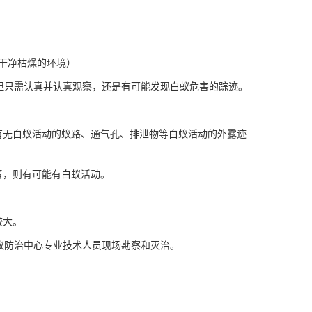
和干净枯燥的环境）
但只需认真并认真观察，还是有可能发现白蚁
危害的踪迹。
有无白蚁活动的蚁路、通气孔、排泄物等白蚁活动的外露迹
音，则有可能有白蚁活动。
较大。
蚁防治中心专业技术人员现场勘察和灭治。