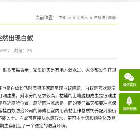
当前位置：
»
»
首页
新闻资讯
白蚁防治知识
突然出现白蚁
9/27
浏览：
26
？很多市民表示，家里确实是有地方漏水过，大多都发作在卫
好也是
白蚁纷飞
时辰很多家庭呈现白蚁问题，白蚁是喜欢潮湿
打洞建巢，对水分的恳求较高，枯燥的土壤脱翅成虫是很难建
是靠近厕所位置，厕所同冲凉房是一同的我们每天都要冲凉保
容桂白蚁防治公司的师傅在室内用黄黏土作基质饲养配对繁衍
d后都不能入土。白蚁可直接从水源取水，更可由土壤和植物体及其
长期生存创造了一个稳定的湿度环境。