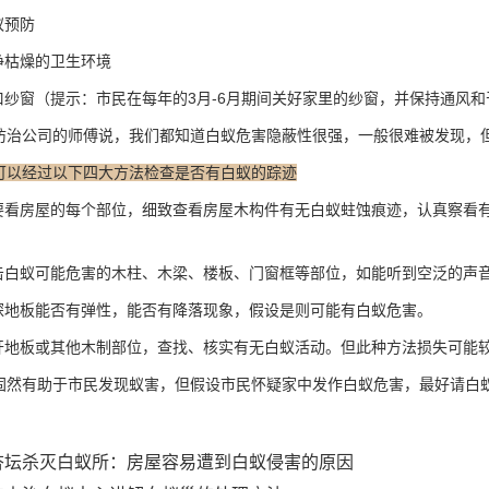
蚁预防
净枯燥的卫生环境
口纱窗（提示：市民在每年的3月-6月期间关好家里的纱窗，并保持通风
治公司的师傅说，我们都知道白蚁危害隐蔽性很强，一般很难被发现，
可以经过以下四大方法检查是否有白蚁的踪迹
要看房屋的每个部位，细致查看房屋木构件有无白蚁蛀蚀痕迹，认真察看
击白蚁可能危害的木柱、木梁、楼板、门窗框等部位，如能听到空泛的声
探地板能否有弹性，能否有
降落现象
，假设是则可能有白蚁危害。
开地板或其他木制部位，查找、核实有无白蚁活动。但此种方法损失可能
然有助于市民发现蚁害，但假设市民怀疑家中发作白蚁危害，最好请白
杏坛杀灭白蚁所：房屋容易遭到白蚁侵害的原因