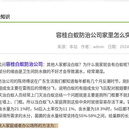
治知识
容桂白蚁防治公司家里怎么
来源：本站
作者：admin
日期：2024/
容桂白蚁防治公司
民问
：其他人家都没白蚁？为什么我家就会有白蚁呢
部分的缘由是卫生间防水做的不好才会导致漏水，经常潮湿。
治公司的陈师傅说在广东生活我们都知道每年都有几个月反潮时节，刚
翅成虫主要在雷雨后的傍晚分飞，说明白蚁的有翅成虫分飞后配对脱翅要
灭治白蚁人员经常上门灭治白蚁总结一个问题就是主要是厕所门框要不就
在墙上、门框。所以当白蚁飞入家庭爬到这些中央时就很容易存活下来。
水量为21.1%时，5d后入土率仅为11.1%，含水量为18.3%时，5
获得所需求的水分，菌圃的含水量经常坚持在55%-58%之间，给巢群的
进入家庭或者办公场所的方法为：