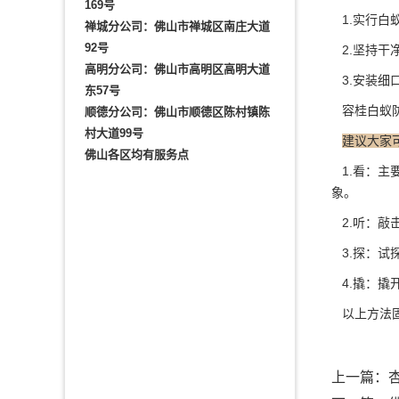
169号
1.实行白
禅城分公司：佛山市禅城区南庄大道
92号
2.坚持干
高明分公司：佛山市高明区高明大道
3.安装细
东57号
容桂白蚁防
顺德分公司：佛山市顺德区陈村镇陈
村大道99号
建议大家
佛山各区均有服务点
1.看：主
象。
2.听：敲
3.探：试
4.撬：撬
以上方法固
上一篇：